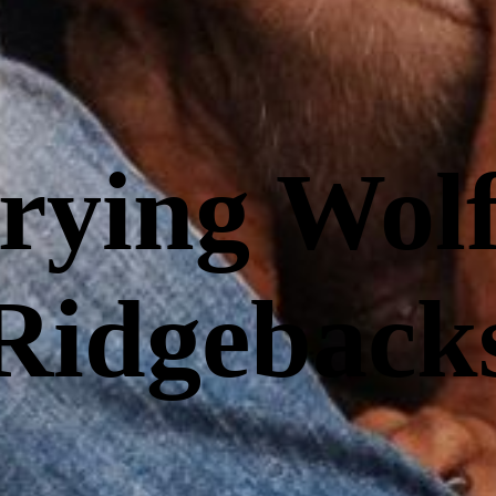
rying Wolf
Ridgeback